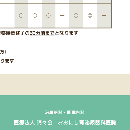
○
○
○
ー
○
◎
ー
診察時間終了の
30分前まで
となります
方)
あります
泌尿器科・腎臓内科
医療法人 晴々会 おおにし腎泌尿器科医院