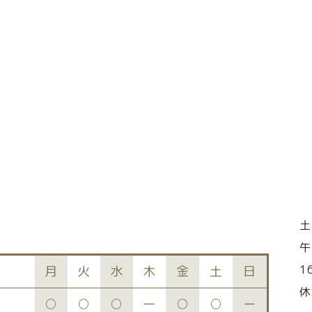
午
1
月
火
水
木
金
土
日
○
○
○
ー
○
○
ー