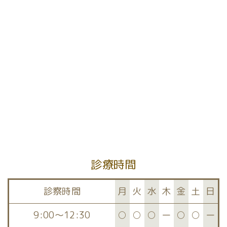
[%article%]
前のページへ
次のページへ
診療時間
診察時間
月
火
水
木
金
土
日
9:00～12:30
○
○
○
ー
○
○
ー