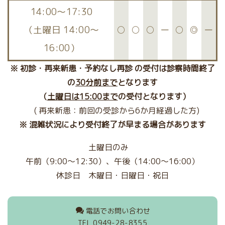
14:00〜17:30
（土曜日 14:00～
○
○
○
ー
○
◎
ー
16:00）
※ 初診・再来新患・予約なし再診 の受付は診察時間終了
の
30分前まで
となります
（
土曜日は15:00まで
の受付となります）
( 再来新患：前回の受診から6か月経過した方)
※ 混雑状況により受付終了が早まる場合があります
土曜日のみ
午前（
9:00～12:30
）、午後（
14:00～
16:00）
休診日
木曜日・
日曜日・祝日
電話でお問い合わせ
TEL 0949-28-8355