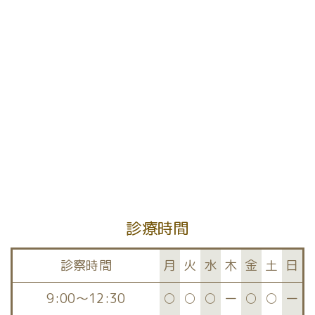
[%article%]
前のページへ
次のページへ
診療時間
診察時間
月
火
水
木
金
土
日
9:00～12:30
○
○
○
ー
○
○
ー