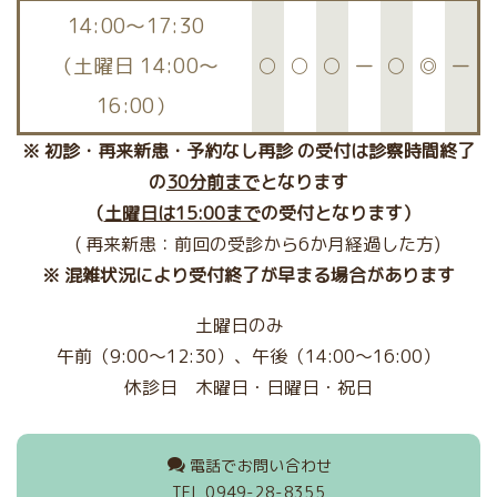
14:00〜17:30
（土曜日 14:00～
○
○
○
ー
○
◎
ー
16:00）
※ 初診・再来新患・予約なし再診 の受付は診察時間終了
の
30分前まで
となります
（
土曜日は15:00まで
の受付となります）
( 再来新患：前回の受診から6か月経過した方)
※ 混雑状況により受付終了が早まる場合があります
土曜日のみ
午前（
9:00～12:30
）、午後（
14:00～
16:00）
休診日
木曜日・
日曜日・祝日
電話でお問い合わせ
TEL 0949-28-8355