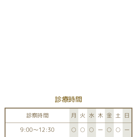
[%article%]
前のページへ
次のページへ
診療時間
診察時間
月
火
水
木
金
土
日
9:00～12:30
○
○
○
ー
○
○
ー