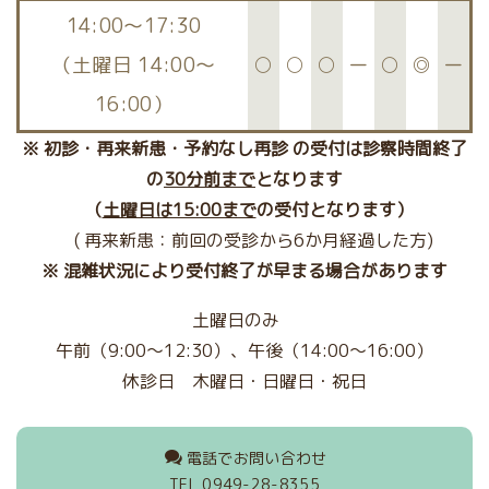
14:00〜17:30
（土曜日 14:00～
○
○
○
ー
○
◎
ー
16:00）
※ 初診・再来新患・予約なし再診 の受付は診察時間終了
の
30分前まで
となります
（
土曜日は15:00まで
の受付となります）
( 再来新患：前回の受診から6か月経過した方)
※ 混雑状況により受付終了が早まる場合があります
土曜日のみ
午前（
9:00～12:30
）、午後（
14:00～
16:00）
休診日
木曜日・
日曜日・祝日
電話でお問い合わせ
TEL 0949-28-8355