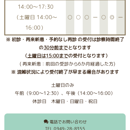
14:00〜17:30
（土曜日 14:00～
○
○
○
ー
○
◎
ー
16:00）
※ 初診・再来新患・予約なし再診 の受付は診察時間終了
の
30分前まで
となります
（
土曜日は15:00まで
の受付となります）
( 再来新患：前回の受診から6か月経過した方)
※ 混雑状況により受付終了が早まる場合があります
土曜日のみ
午前（
9:00～12:30
）、午後（
14:00～
16:00）
休診日
木曜日・
日曜日・祝日
電話でお問い合わせ
TEL 0949-28-8355