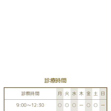
[%article%]
前のページへ
次のページへ
診療時間
診察時間
月
火
水
木
金
土
日
9:00～12:30
○
○
○
ー
○
○
ー