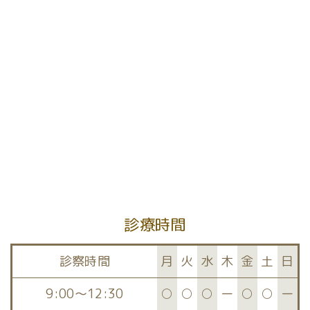
[%article%]
前のページへ
次のページへ
診療時間
診察時間
月
火
水
木
金
土
日
9:00～12:30
○
○
○
ー
○
○
ー