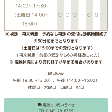
14:00〜17:30
（土曜日 14:00～
○
○
○
ー
○
◎
ー
16:00）
※ 初診・再来新患・予約なし再診 の受付は診察時間終了
の
30分前まで
となります
（
土曜日は15:00まで
の受付となります）
( 再来新患：前回の受診から6か月経過した方)
※ 混雑状況により受付終了が早まる場合があります
土曜日のみ
午前（
9:00～12:30
）、午後（
14:00～
16:00）
休診日
木曜日・
日曜日・祝日
電話でお問い合わせ
TEL 0949-28-8355