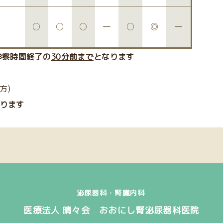
○
○
○
ー
○
◎
ー
診察時間終了の
30分前まで
となります
方)
あります
泌尿器科・腎臓内科
医療法人 晴々会 おおにし腎泌尿器科医院