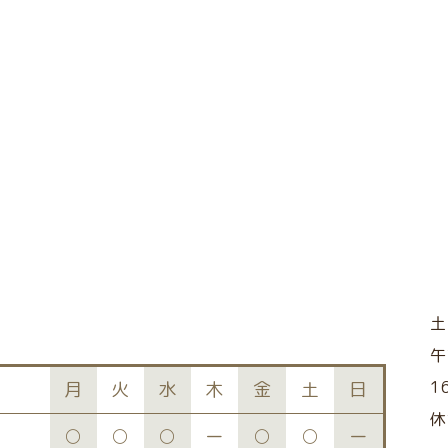
午
1
月
火
水
木
金
土
日
○
○
○
ー
○
○
ー