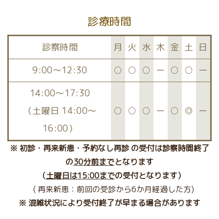
診療時間
診察時間
月
火
水
木
金
土
日
9:00～12:30
○
○
○
ー
○
○
ー
14:00〜17:30
（土曜日 14:00～
○
○
○
ー
○
◎
ー
16:00）
※ 初診・再来新患・予約なし再診 の受付は診察時間終了
の
30分前まで
となります
（
土曜日は15:00まで
の受付となります）
( 再来新患：前回の受診から6か月経過した方)
※ 混雑状況により受付終了が早まる場合があります