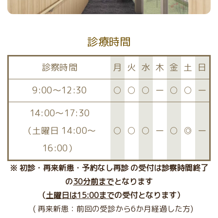
診療時間
診察時間
月
火
水
木
金
土
日
9:00～12:30
○
○
○
ー
○
○
ー
14:00〜17:30
（土曜日 14:00～
○
○
○
ー
○
◎
ー
16:00）
※ 初診・再来新患・予約なし再診 の受付は診察時間終了
の
30分前まで
となります
（
土曜日は15:00まで
の受付となります）
( 再来新患：前回の受診から6か月経過した方)